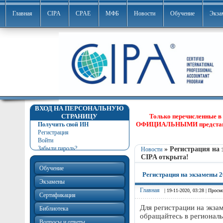
Главная
CIPA
CPAE
МФБ
Новости
Обучение
Экза
ВХОД НА ПЕРСОНАЛЬНУЮ
СТРАНИЦУ
Только перечисленные в
ОФИЦИАЛЬНЫМИ представит
Получить свой ИН
Регистрация
Войти
Забыли пароль?
» Регистрация на 
Новости
CIPA открыта!
Обучение
Регистрация на экзамены 2
Экзамены
Главная
| 19-11-2020, 03:28 | Просмо
Сертификация
Для регистрации на экза
Библиотека
обращайтесь в регионал
Вопросы и ответы