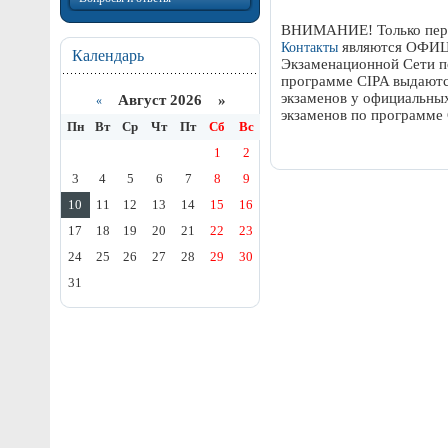
ВНИМАНИЕ! Только пере
являются ОФИ
Контакты
Календарь
Экзаменационной Сети п
программе CIPA выдаютс
экзаменов у официальны
Август 2026 »
«
экзаменов по программе 
Пн
Вт
Ср
Чт
Пт
Сб
Вс
1
2
3
4
5
6
7
8
9
10
11
12
13
14
15
16
17
18
19
20
21
22
23
24
25
26
27
28
29
30
31